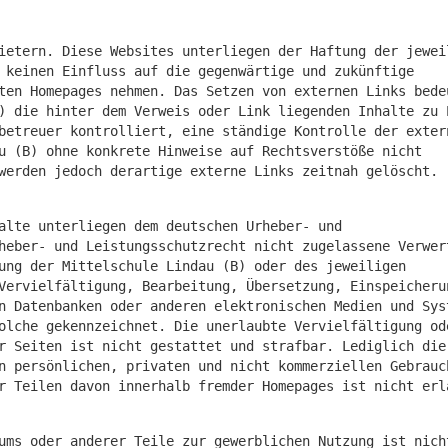
ietern. Diese Websites unterliegen der Haftung der jewei
 keinen Einfluss auf die gegenwärtige und zukünftige
ten Homepages nehmen. Das Setzen von externen Links bede
) die hinter dem Verweis oder Link liegenden Inhalte zu 
betreuer kontrolliert, eine ständige Kontrolle der exter
u (B) ohne konkrete Hinweise auf Rechtsverstöße nicht
werden jedoch derartige externe Links zeitnah gelöscht.
alte unterliegen dem deutschen Urheber- und
heber- und Leistungsschutzrecht nicht zugelassene Verwer
ung der Mittelschule Lindau (B) oder des jeweiligen
Vervielfältigung, Bearbeitung, Übersetzung, Einspeicheru
n Datenbanken oder anderen elektronischen Medien und Sys
olche gekennzeichnet. Die unerlaubte Vervielfältigung od
r Seiten ist nicht gestattet und strafbar. Lediglich die
n persönlichen, privaten und nicht kommerziellen Gebrauc
r Teilen davon innerhalb fremder Homepages ist nicht erl
ums oder anderer Teile zur gewerblichen Nutzung ist nich