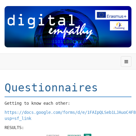
Questionnaires
Getting to know each other:
https://docs.google.com/forms/d/e/1FAIpQLSeb1LJAuoC4F8
usp=sf_link
RESULTS: